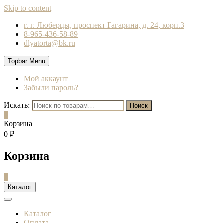
Skip to content
г. г. Люберцы, проспект Гагарина, д. 24, корп.3
8-965-436-58-89
dlyatorta@bk.ru
Topbar Menu
Мой аккаунт
Забыли пароль?
Искать:
Поиск
0
Корзина
0 ₽
Корзина
0
Каталог
Каталог
Оплата