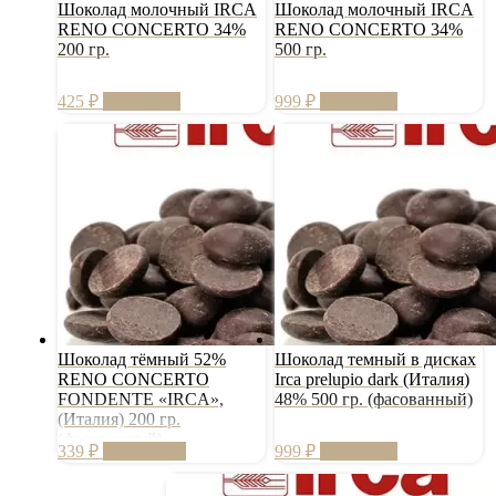
Шоколад молочный IRCA
Шоколад молочный IRCA
RENO CONCERTO 34%
RENO CONCERTO 34%
200 гр.
500 гр.
425
₽
В корзину
999
₽
В корзину
Шоколад тёмный 52%
Шоколад темный в дисках
RENO CONCERTO
Irca prelupio dark (Италия)
FONDENTE «IRCA»,
48% 500 гр. (фасованный)
(Италия) 200 гр.
(фасованный)
339
₽
Подробнее
999
₽
В корзину