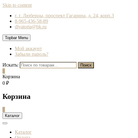
Skip to content
г. г. Люберцы, проспект Гагарина, д. 24, корп.3
8-965-436-58-89
dlyatorta@bk.ru
Topbar Menu
Мой аккаунт
Забыли пароль?
Искать:
Поиск
0
Корзина
0 ₽
Корзина
0
Каталог
Каталог
Оплата