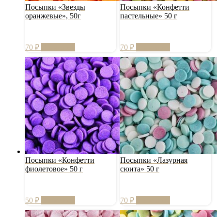
Посыпки «Звезды
Посыпки «Конфетти
оранжевые», 50г
пастельные» 50 г
70
₽
В корзину
70
₽
В корзину
Посыпки «Конфетти
Посыпки «Лазурная
фиолетовое» 50 г
сюита» 50 г
50
₽
В корзину
70
₽
В корзину