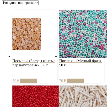
Посыпки «Звезды желтые
Посыпки «Мятный бриз»,
перламутровые», 50 г
50 г
70
₽
В корзину
70
₽
В корзину