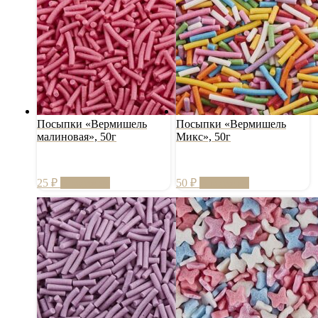
Посыпки «Вермишель
Посыпки «Вермишель
малиновая», 50г
Микс», 50г
25
₽
В корзину
50
₽
В корзину