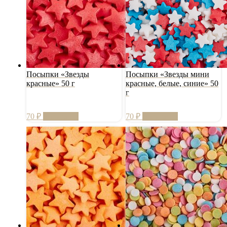
Посыпки «Звезды
Посыпки «Звезды мини
красные» 50 г
красные, белые, синие» 50
г
70
₽
В корзину
70
₽
В корзину