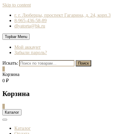
Skip to content
г. г. Люберцы, проспект Гагарина, д. 24, корп.3
8-965-436-58-89
dlyatorta@bk.ru
Topbar Menu
Мой аккаунт
Забыли пароль?
Искать:
Поиск
0
Корзина
0 ₽
Корзина
0
Каталог
Каталог
Оплата