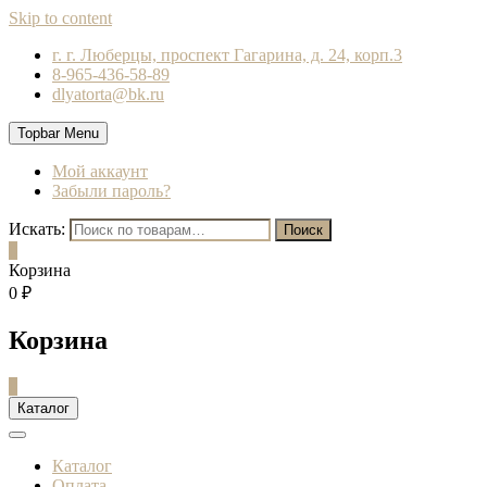
Skip to content
г. г. Люберцы, проспект Гагарина, д. 24, корп.3
8-965-436-58-89
dlyatorta@bk.ru
Topbar Menu
Мой аккаунт
Забыли пароль?
Искать:
Поиск
0
Корзина
0 ₽
Корзина
0
Каталог
Каталог
Оплата