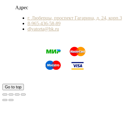
Адрес
г. Люберцы, проспект Гагарина, д. 24, корп.3
8-965-436-58-89
dlyatorta@bk.ru
Go to top