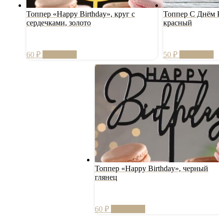
Топпер «Happy Birthday», круг с
Топпер С Днём Р
сердечками, золото
красный
60
₽
В корзину
50
₽
В корзину
Топпер «Happy Birthday», черный
глянец
60
₽
В корзину