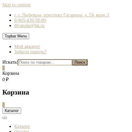
Skip to content
г. г. Люберцы, проспект Гагарина, д. 24, корп.3
8-965-436-58-89
dlyatorta@bk.ru
Topbar Menu
Мой аккаунт
Забыли пароль?
Искать:
Поиск
0
Корзина
0 ₽
Корзина
0
Каталог
Каталог
Оплата