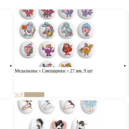
Медальоны » Смешарики » 27 мм, 9 шт
50
₽
В корзину