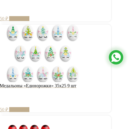
50
₽
В корзину
Медальоны «Единорожки» 35х25 9 шт
50
₽
В корзину