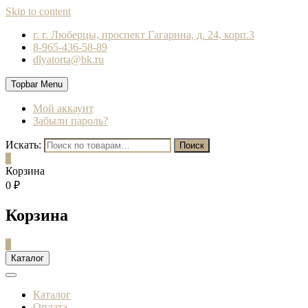
Skip to content
г. г. Люберцы, проспект Гагарина, д. 24, корп.3
8-965-436-58-89
dlyatorta@bk.ru
Topbar Menu
Мой аккаунт
Забыли пароль?
Искать:
Поиск
0
Корзина
0 ₽
Корзина
0
Каталог
Каталог
Оплата