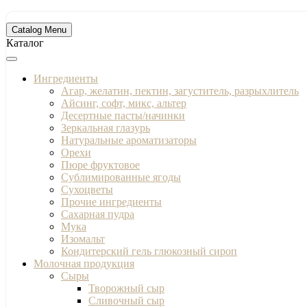
Catalog Menu
Каталог
Ингредиенты
Агар, желатин, пектин, загуститель, разрыхлитель
Айсинг, софт, микс, альтер
Десертные пасты/начинки
Зеркальная глазурь
Натуральные ароматизаторы
Орехи
Пюре фруктовое
Сублимированные ягоды
Сухоцветы
Прочие ингредиенты
Сахарная пудра
Мука
Изомальт
Кондитерский гель глюкозный сироп
Молочная продукция
Сыры
Творожный сыр
Сливочный сыр