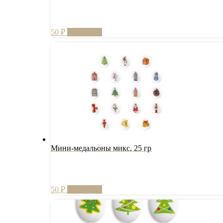
50
₽
В корзину
Мини-медальоны микс, 25 гр
50
₽
В корзину