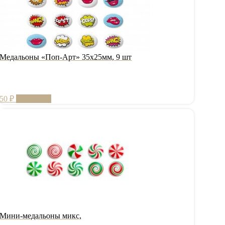
Медальоны «Поп-Арт» 35х25мм, 9 шт
50
₽
В корзину
Мини-медальоны микс,