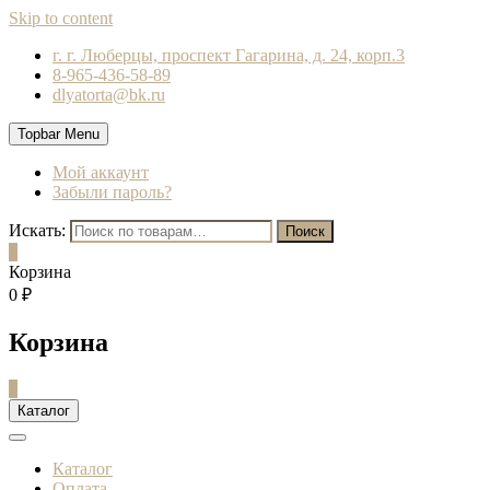
Skip to content
г. г. Люберцы, проспект Гагарина, д. 24, корп.3
8-965-436-58-89
dlyatorta@bk.ru
Topbar Menu
Мой аккаунт
Забыли пароль?
Искать:
Поиск
0
Корзина
0 ₽
Корзина
0
Каталог
Каталог
Оплата