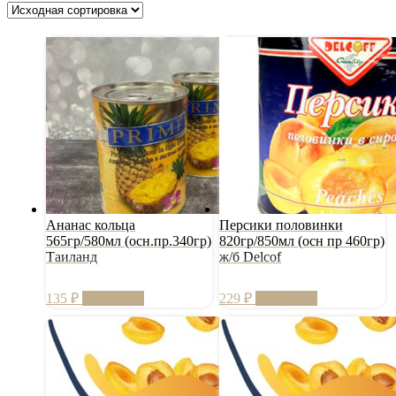
Ананас кольца
Персики половинки
565гр/580мл (осн.пр.340гр)
820гр/850мл (осн пр 460гр)
Таиланд
ж/б Delcof
135
₽
В корзину
229
₽
В корзину