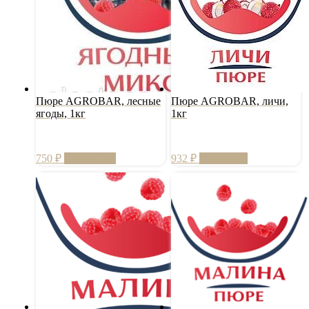
Пюре AGROBAR, лесные
Пюре AGROBAR, личи,
ягоды, 1кг
1кг
750
₽
Подробнее
932
₽
В корзину