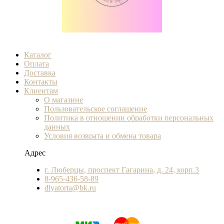
Каталог
Оплата
Доставка
Контакты
Клиентам
О магазине
Пользовательское соглашение
Политика в отношении обработки персональных
данных
Условия возврата и обмена товара
Адрес
г. Люберцы, проспект Гагарина, д. 24, корп.3
8-965-436-58-89
dlyatorta@bk.ru