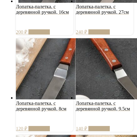
Лопатка-палетка, с
Лопатка-палетка, с
деревянной ручкой, 16см
деревянной ручкой, 27см
200
₽
В корзину
240
₽
В корзину
Лопатка-палетка, с
Лопатка-палетка, с
деревянной ручкой, 8см
деревянной ручкой, 9.5см
120
₽
В корзину
140
₽
В корзину