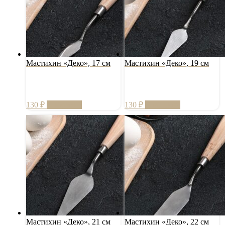
Мастихин «Деко», 17 см
Мастихин «Деко», 19 см
130
₽
В корзину
130
₽
В корзину
Мастихин «Деко», 21 см
Мастихин «Деко», 22 см