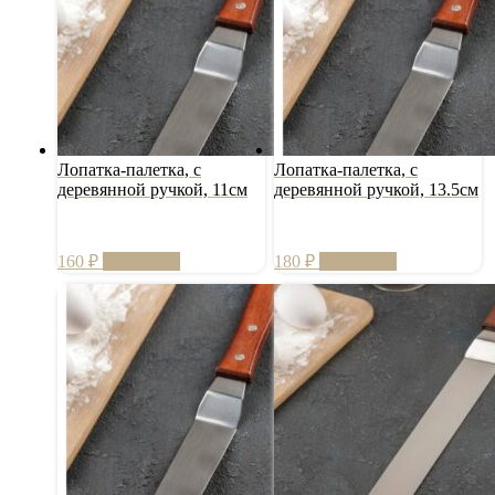
Лопатка-палетка, с
Лопатка-палетка, с
деревянной ручкой, 11см
деревянной ручкой, 13.5см
160
₽
В корзину
180
₽
В корзину