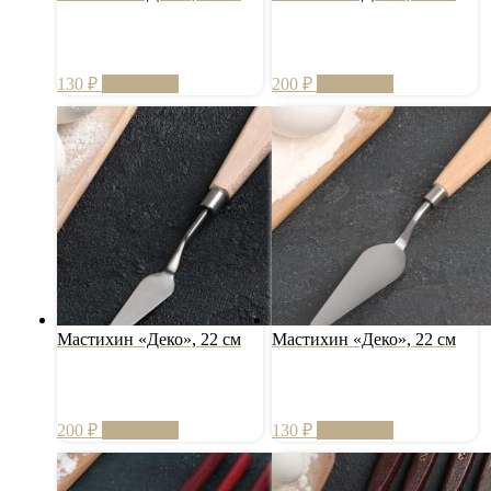
130
₽
В корзину
200
₽
В корзину
Мастихин «Деко», 22 см
Мастихин «Деко», 22 см
200
₽
В корзину
130
₽
В корзину