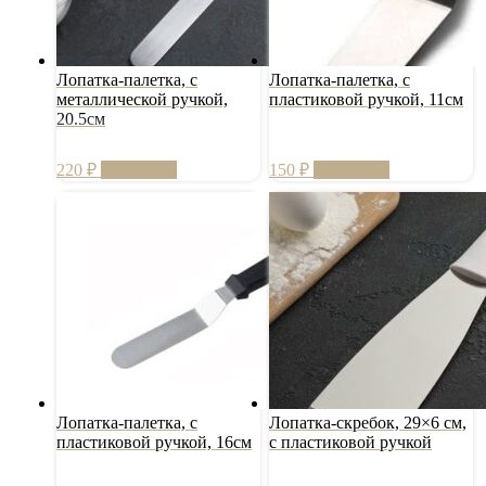
Лопатка-палетка, с
Лопатка-палетка, с
металлической ручкой,
пластиковой ручкой, 11см
20.5см
220
₽
В корзину
150
₽
В корзину
Лопатка-палетка, с
Лопатка-скребок, 29×6 см,
пластиковой ручкой, 16см
с пластиковой ручкой