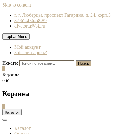
Skip to content
г. г. Люберцы, проспект Гагарина, д. 24, корп.3
8-965-436-58-89
dlyatorta@bk.ru
Topbar Menu
Мой аккаунт
Забыли пароль?
Искать:
Поиск
0
Корзина
0 ₽
Корзина
0
Каталог
Каталог
Оплата