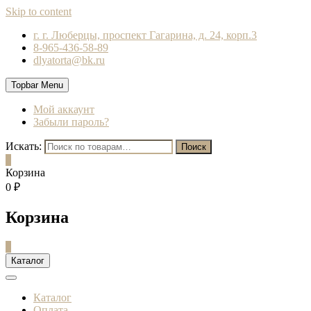
Skip to content
г. г. Люберцы, проспект Гагарина, д. 24, корп.3
8-965-436-58-89
dlyatorta@bk.ru
Topbar Menu
Мой аккаунт
Забыли пароль?
Искать:
Поиск
0
Корзина
0 ₽
Корзина
0
Каталог
Каталог
Оплата