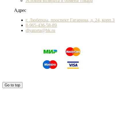
Условия возврата и обмена товара
Адрес
г. Люберцы, проспект Гагарина, д. 24, корп.3
8-965-436-58-89
dlyatorta@bk.ru
Go to top