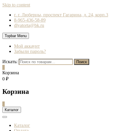
Skip to content
г. г. Люберцы, проспект Гагарина, д. 24, корп.3
8-965-436-58-89
dlyatorta@bk.ru
Topbar Menu
Мой аккаунт
Забыли пароль?
Искать:
Поиск
0
Корзина
0 ₽
Корзина
0
Каталог
Каталог
Оплата