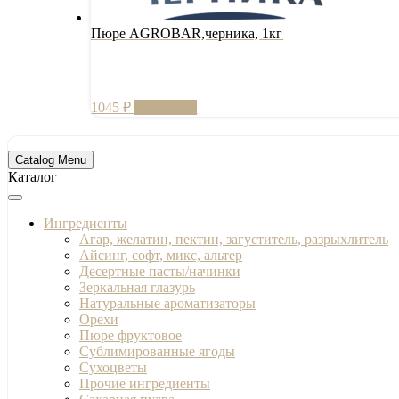
Пюре AGROBAR,черника, 1кг
1045
₽
В корзину
Catalog Menu
Каталог
Ингредиенты
Агар, желатин, пектин, загуститель, разрыхлитель
Айсинг, софт, микс, альтер
Десертные пасты/начинки
Зеркальная глазурь
Натуральные ароматизаторы
Орехи
Пюре фруктовое
Сублимированные ягоды
Сухоцветы
Прочие ингредиенты