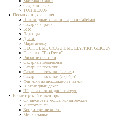
Мастика Италия
Сладкий шёлк
ТОП ДЕКОР
Посыпки и украшения
Шоколадные завитки, шарики Callebaut
Сахарные цветы
Безе
Леденцы
Драже
Маршмеллоу
НЕОНОВЫЕ САХАРНЫЕ ШАРИКИ GLICAN
Посыпки "Top Decor"
Рисовые посыпки
Сахарные медальоны
Сахарные посыпки
Сахарные посыпки (золото)
Сахарные посыпки (серебро)
Фигурки из шоколадной глазури
Шоколадный декор
Шары из шоколадной глазури
Кондитерский инвентарь
Силиконовые молды кондитерские
Инструменты
Кондитерские кисти
Миски чашки