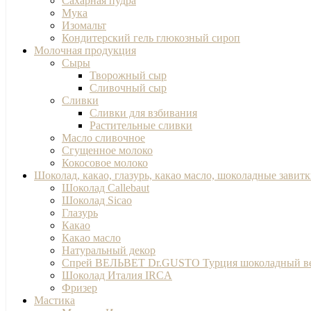
Сахарная пудра
Мука
Изомальт
Кондитерский гель глюкозный сироп
Молочная продукция
Сыры
Творожный сыр
Сливочный сыр
Сливки
Сливки для взбивания
Растительные сливки
Масло сливочное
Сгущенное молоко
Кокосовое молоко
Шоколад, какао, глазурь, какао масло, шоколадные завит
Шоколад Callebaut
Шоколад Sicao
Глазурь
Какао
Какао масло
Натуральный декор
Спрей ВЕЛЬВЕТ Dr.GUSTO Турция шоколадный в
Шоколад Италия IRCA
Фризер
Мастика