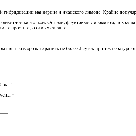
й гибридизации мандарина и ичанского лимона. Крайне популяр
о визитной карточкой. Острый, фруктовый с ароматом, похожим 
самых простых до самых смелых.
ытия и разморозки хранить не более 3 суток при температуре от
0,5кг”
ечены
*