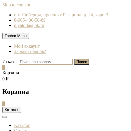
Skip to content
г. г. Люберцы, проспект Гагарина, д. 24, корп.3
8-965-436-58-89
dlyatorta@bk.ru
Topbar Menu
Мой аккаунт
Забыли пароль?
Искать:
Поиск
0
Корзина
0 ₽
Корзина
0
Каталог
Каталог
Оплата