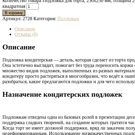
Количество товара Подложка для торта, 250x250 мм, толщина 2.
квадратная
В корзину
Артикул:
2728
Категория:
Подложки
Описание
Отзывы (0)
Описание
Подложка кондитерская — деталь, которая сделает из торта про
Она эстетично выглядит, помогает без труда переносить коржи с
множество видов подложек, выполненных из разных материа
кондитеру просто растеряться в многообразии, что ведёт к оши
разобраться, какие предлагаются подложки и для чего использу
Назначение кондитерских подложек
Подложкам отведена одна из базовых ролей в презентации десе
поддержка сладких творений, на создание которых тратятся час
Когда торт не имеет должной поддержки, вряд ли заказчик пол
недеформированным. Использование низкокачественных подло