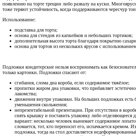
появлению на торте трещин либо развалу на куски. Многоярус
тоже теряют устойчивость, когда поддерживаются чересчур т
Использование:
подставка для торта;
основа для стендов из капкейков и небольших тортиков;
дополнительная высота торта благодаря покрытию сахар
основа для тортов из нескольких ярусов с использование
Подложки кондитерские нельзя воспринимать как безосновател
только картонки. Подложки спасают от:
сгибания, слома дна короба, если содержимое тяжёлое;
пропитки жиром дна упаковки, что прибавляет эстетично
лакомства;
движения внутри упаковки. На больших подложках есть 
уменьшения скольжения;
непрезентабельной презентации. При отсутствии в коро
снять крышку и поставить упаковку либо отделяющееся д
вариант: несколько человек вынимает содержимое лопат
сломается, тот, кто переносит его, испачкается кремом. 
подложка, тогда на стол доставляется недеформированный