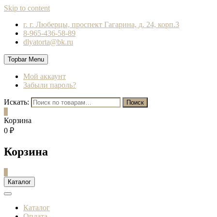
Skip to content
г. г. Люберцы, проспект Гагарина, д. 24, корп.3
8-965-436-58-89
dlyatorta@bk.ru
Topbar Menu
Мой аккаунт
Забыли пароль?
Искать:
Поиск
0
Корзина
0 ₽
Корзина
0
Каталог
Каталог
Оплата