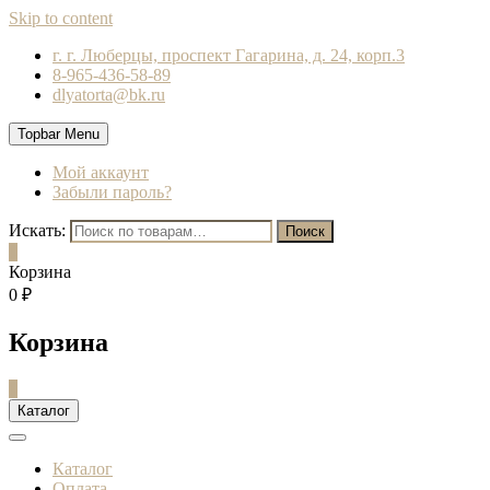
Skip to content
г. г. Люберцы, проспект Гагарина, д. 24, корп.3
8-965-436-58-89
dlyatorta@bk.ru
Topbar Menu
Мой аккаунт
Забыли пароль?
Искать:
Поиск
0
Корзина
0 ₽
Корзина
0
Каталог
Каталог
Оплата