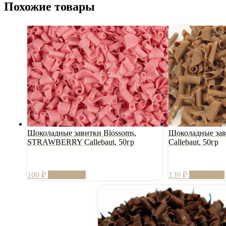
Похожие товары
Шоколадные завитки Blossoms,
Шоколадные зав
STRAWBERRY Callebaut, 50гр
Callebaut, 50гр
100
₽
Подробнее
139
₽
В корзину