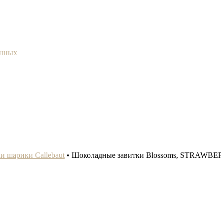
анных
и шарики Callebaut
•
Шоколадные завитки Blossoms, STRAWBERR