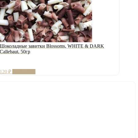
Шоколадные завитки Blossoms, WHITE & DARK
Callebaut, 50гр
120
₽
Подробнее