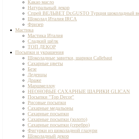
Какао масло
Натуральный декор
Спрей ВЕЛЬВЕТ Dr.GUSTO Турция шоколадный в
Шоколад Италия IRCA
Фризер
Мастика
Мастика Италия
Сладкий шёлк
ТОП ДЕКОР
Посыпки и украшения
Шоколадные завитки, шарики Callebaut
Сахарные цветы
Безе
Леденцы
Драже
Маршмеллоу
НЕОНОВЫЕ САХАРНЫЕ ШАРИКИ GLICAN
Посыпки "Top Decor"
Рисовые посыпки
Сахарные медальоны
Сахарные посыпки
Сахарные посыпки (золото)
Сахарные посыпки (серебро)
Фигурки из шоколадной глазури
Шоколадный декор