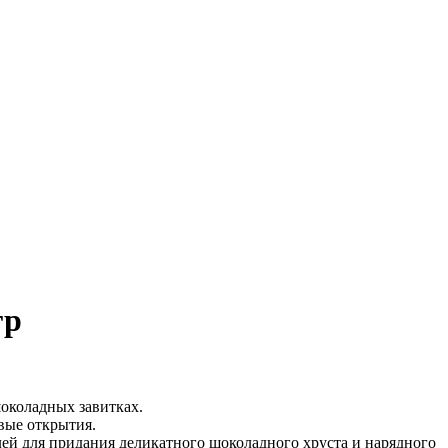
гр
околадных завитках.
вые открытия.
лей для придания деликатного шоколадного хруста и нарядного