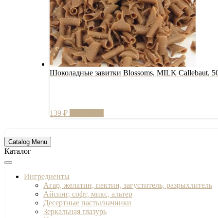
Шоколадные завитки Blossoms, MILK Callebaut, 5
139
₽
В корзину
Catalog Menu
Каталог
Ингредиенты
Агар, желатин, пектин, загуститель, разрыхлитель
Айсинг, софт, микс, альтер
Десертные пасты/начинки
Зеркальная глазурь