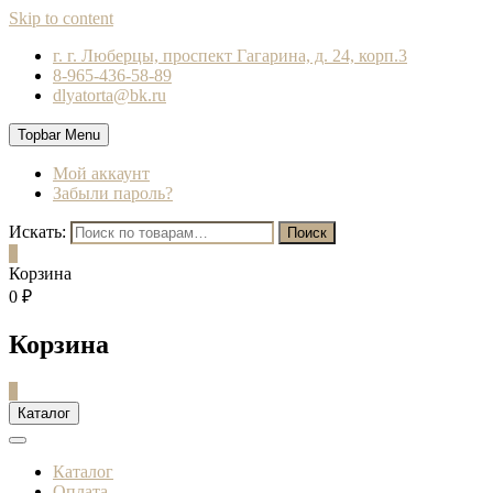
Skip to content
г. г. Люберцы, проспект Гагарина, д. 24, корп.3
8-965-436-58-89
dlyatorta@bk.ru
Topbar Menu
Мой аккаунт
Забыли пароль?
Искать:
Поиск
0
Корзина
0 ₽
Корзина
0
Каталог
Каталог
Оплата