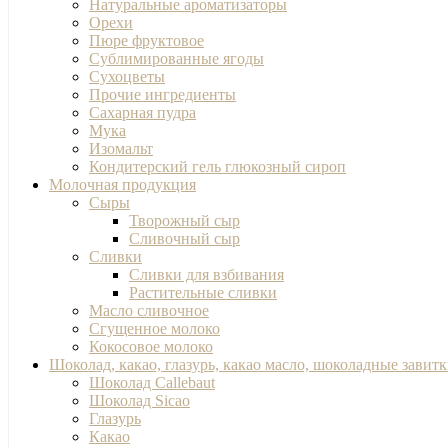
Натуральные ароматизаторы
Орехи
Пюре фруктовое
Сублимированные ягоды
Сухоцветы
Прочие ингредиенты
Сахарная пудра
Мука
Изомальт
Кондитерский гель глюкозный сироп
Молочная продукция
Сыры
Творожный сыр
Сливочный сыр
Сливки
Сливки для взбивания
Растительные сливки
Масло сливочное
Сгущенное молоко
Кокосовое молоко
Шоколад, какао, глазурь, какао масло, шоколадные завит
Шоколад Callebaut
Шоколад Sicao
Глазурь
Какао