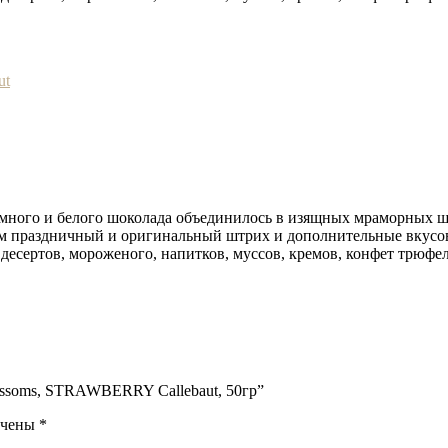
ut
емного и белого шоколада объединилось в изящных мраморных ш
м праздничный и оригинальный штрих и дополнительные вкусо
десертов, мороженого, напитков, муссов, кремов, конфет трюфе
ossoms, STRAWBERRY Callebaut, 50гр”
ечены
*