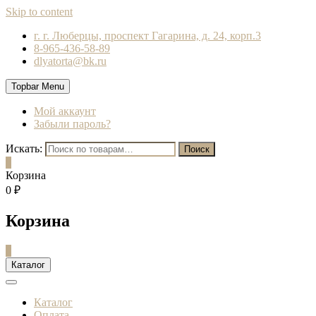
Skip to content
г. г. Люберцы, проспект Гагарина, д. 24, корп.3
8-965-436-58-89
dlyatorta@bk.ru
Topbar Menu
Мой аккаунт
Забыли пароль?
Искать:
Поиск
0
Корзина
0 ₽
Корзина
0
Каталог
Каталог
Оплата