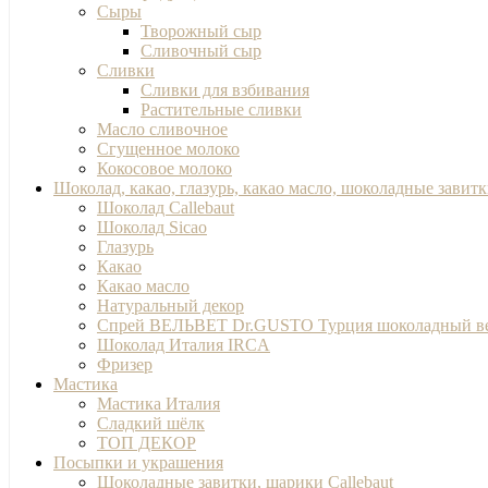
Сыры
Творожный сыр
Сливочный сыр
Сливки
Сливки для взбивания
Растительные сливки
Масло сливочное
Сгущенное молоко
Кокосовое молоко
Шоколад, какао, глазурь, какао масло, шоколадные завит
Шоколад Callebaut
Шоколад Sicao
Глазурь
Какао
Какао масло
Натуральный декор
Спрей ВЕЛЬВЕТ Dr.GUSTO Турция шоколадный в
Шоколад Италия IRCA
Фризер
Мастика
Мастика Италия
Сладкий шёлк
ТОП ДЕКОР
Посыпки и украшения
Шоколадные завитки, шарики Callebaut