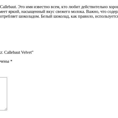
allebaut. Это имя известно всем, кто любит действительно хоро
ет яркий, насыщенный вкус свежего молока. Важно, что содерж
потребляет шоколадом. Белый шоколад, как правило, используетс
 Callebaut Velvet”
ечены
*