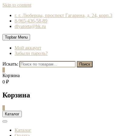
Skip to content
г. г. Люберцы, проспект Гагарина, д. 24, корп.3
8-965-436-58-89
dlyatorta@bk.ru
Topbar Menu
Мой аккаунт
Забыли пароль?
Искать:
Поиск
0
Корзина
0 ₽
Корзина
0
Каталог
Каталог
Оплата