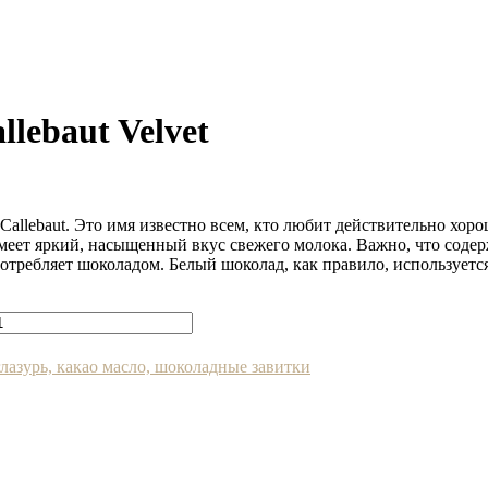
lebaut Velvet
allebaut. Это имя известно всем, кто любит действительно хоро
ет яркий, насыщенный вкус свежего молока. Важно, что содерж
потребляет шоколадом. Белый шоколад, как правило, используетс
глазурь, какао масло, шоколадные завитки