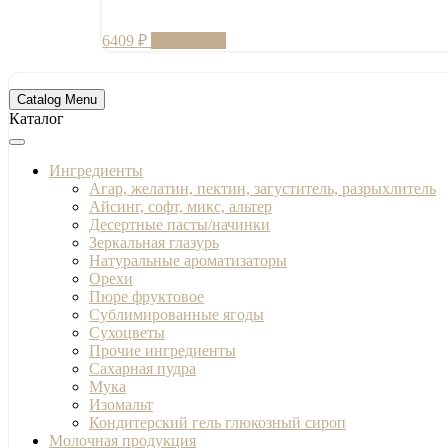
6409
₽
Подробнее
Catalog Menu
Каталог
Ингредиенты
Агар, желатин, пектин, загуститель, разрыхлитель
Айсинг, софт, микс, альтер
Десертные пасты/начинки
Зеркальная глазурь
Натуральные ароматизаторы
Орехи
Пюре фруктовое
Сублимированные ягоды
Сухоцветы
Прочие ингредиенты
Сахарная пудра
Мука
Изомальт
Кондитерский гель глюкозный сироп
Молочная продукция