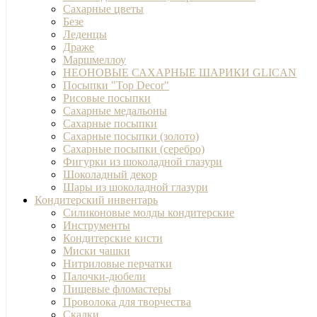
Сахарные цветы
Безе
Леденцы
Драже
Маршмеллоу
НЕОНОВЫЕ САХАРНЫЕ ШАРИКИ GLICAN
Посыпки "Top Decor"
Рисовые посыпки
Сахарные медальоны
Сахарные посыпки
Сахарные посыпки (золото)
Сахарные посыпки (серебро)
Фигурки из шоколадной глазури
Шоколадный декор
Шары из шоколадной глазури
Кондитерский инвентарь
Силиконовые молды кондитерские
Инструменты
Кондитерские кисти
Миски чашки
Нитриловые перчатки
Палочки-дюбели
Пищевые фломастеры
Проволока для творчества
Скалки