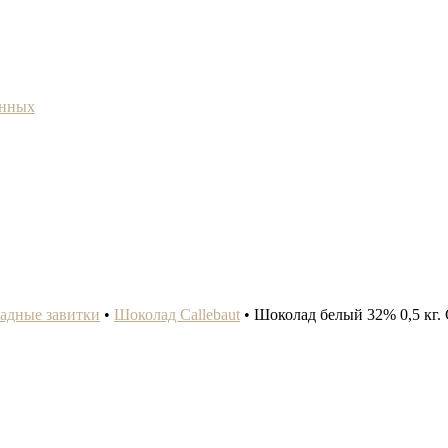
анных
ладные завитки
•
Шоколад Callebaut
•
Шоколад белый 32% 0,5 кг. C