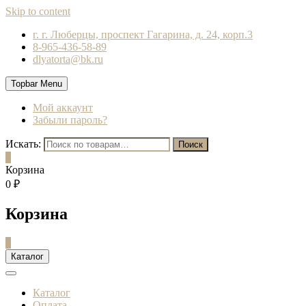
Skip to content
г. г. Люберцы, проспект Гагарина, д. 24, корп.3
8-965-436-58-89
dlyatorta@bk.ru
Topbar Menu
Мой аккаунт
Забыли пароль?
Искать:
Поиск
0
Корзина
0 ₽
Корзина
0
Каталог
Каталог
Оплата