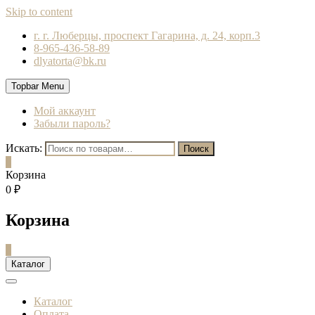
Skip to content
г. г. Люберцы, проспект Гагарина, д. 24, корп.3
8-965-436-58-89
dlyatorta@bk.ru
Topbar Menu
Мой аккаунт
Забыли пароль?
Искать:
Поиск
0
Корзина
0 ₽
Корзина
0
Каталог
Каталог
Оплата