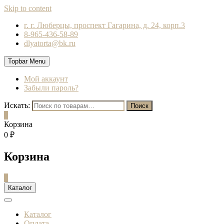
Skip to content
г. г. Люберцы, проспект Гагарина, д. 24, корп.3
8-965-436-58-89
dlyatorta@bk.ru
Topbar Menu
Мой аккаунт
Забыли пароль?
Искать:
Поиск
0
Корзина
0 ₽
Корзина
0
Каталог
Каталог
Оплата