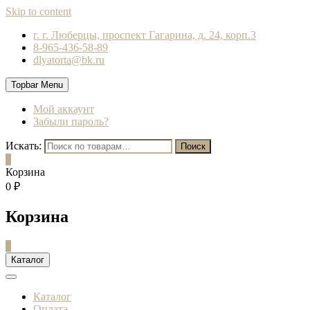
Skip to content
г. г. Люберцы, проспект Гагарина, д. 24, корп.3
8-965-436-58-89
dlyatorta@bk.ru
Topbar Menu
Мой аккаунт
Забыли пароль?
Искать:
Поиск
0
Корзина
0 ₽
Корзина
0
Каталог
Каталог
Оплата