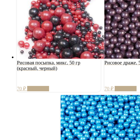
Рисовая посыпка, микс, 50 гр
Рисовое драже, 
(красный, черный)
70
₽
В корзину
70
₽
В корзину