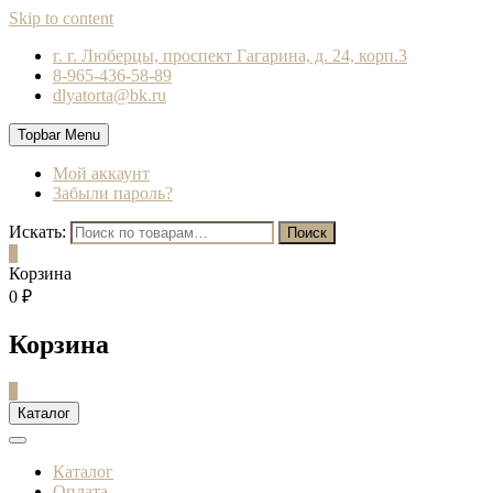
Skip to content
г. г. Люберцы, проспект Гагарина, д. 24, корп.3
8-965-436-58-89
dlyatorta@bk.ru
Topbar Menu
Мой аккаунт
Забыли пароль?
Искать:
Поиск
0
Корзина
0 ₽
Корзина
0
Каталог
Каталог
Оплата