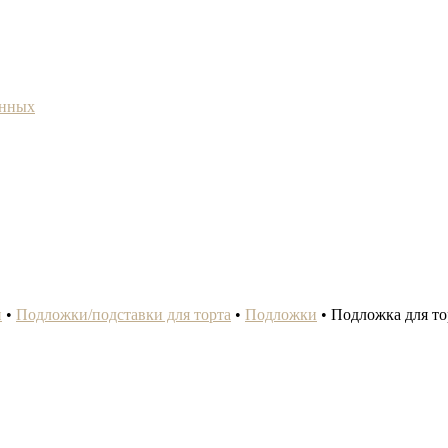
анных
и
•
Подложки/подставки для торта
•
Подложки
•
Подложка для тор