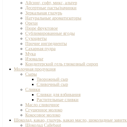
Айсинг, софт, микс, альтер
Десертные пасты/начинки
Зеркальная глазурь
Натуральные ароматизаторы
Орехи
Пюре фруктовое
Сублимированные ягоды
Сухоцветы
Прочие ингредиенты
Сахарная пудра
Мука
Изомальт
Кондитерский гель глюкозный сироп
Молочная продукция
Сыры
Творожный сыр
Сливочный сыр
Сливки
Сливки для взбивания
Растительные сливки
Масло сливочное
Сгущенное молоко
Кокосовое молоко
Шоколад, какао, глазурь, какао масло, шоколадные завит
Шоколад Callebaut