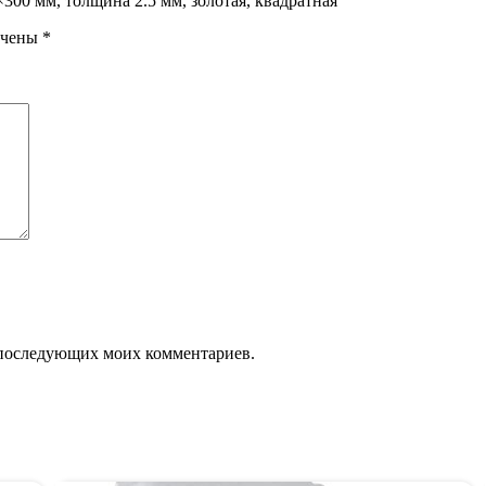
×300 мм, толщина 2.5 мм, золотая, квадратная”
ечены
*
ля последующих моих комментариев.