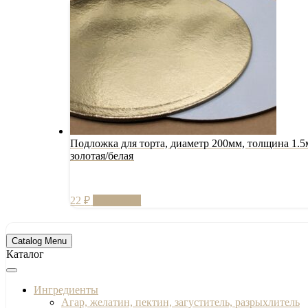
Подложка для торта, диаметр 200мм, толщина 1.5
золотая/белая
22
₽
В корзину
Catalog Menu
Каталог
Ингредиенты
Агар, желатин, пектин, загуститель, разрыхлитель