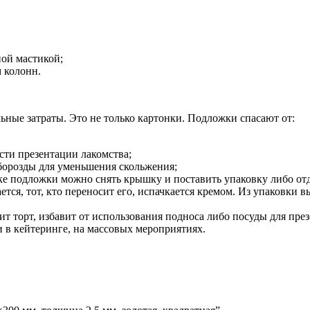
ной мастикой;
м колонн.
ьные затраты. Это не только картонки. Подложки спасают от:
сти презентации лакомства;
борозды для уменьшения скольжения;
ке подложки можно снять крышку и поставить упаковку либо отд
ся, тот, кто переносит его, испачкается кремом. Из упаковки в
т торт, избавит от использования подноса либо посуды для пре
 в кейтеринге, на массовых мероприятиях.