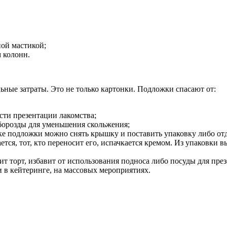
ной мастикой;
м колонн.
ьные затраты. Это не только картонки. Подложки спасают от:
сти презентации лакомства;
борозды для уменьшения скольжения;
ке подложки можно снять крышку и поставить упаковку либо отд
ся, тот, кто переносит его, испачкается кремом. Из упаковки в
т торт, избавит от использования подноса либо посуды для пре
 в кейтеринге, на массовых мероприятиях.