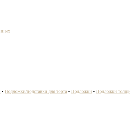
анных
и
•
Подложки/подставки для торта
•
Подложки
•
Подложки толщи