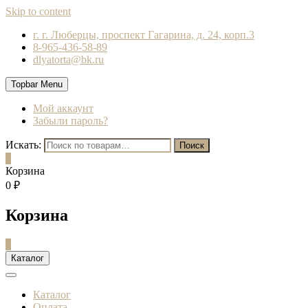
Skip to content
г. г. Люберцы, проспект Гагарина, д. 24, корп.3
8-965-436-58-89
dlyatorta@bk.ru
Topbar Menu
Мой аккаунт
Забыли пароль?
Искать:
Поиск
0
Корзина
0 ₽
Корзина
0
Каталог
Каталог
Оплата