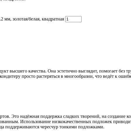
2 мм, золотая/белая, квадратная
дукт высшего качества. Она эстетично выглядит, помогает без тр
дитеру просто растеряться в многообразии, что ведёт к ошибка
тов. Это надёжная поддержка сладких творений, на создание кот
ованным. Использование низкокачественных подложек приводит 
гда поддерживаются чересчур тонкими подложками.