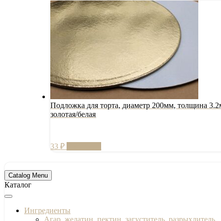
Подложка для торта, диаметр 200мм, толщина 3.2
золотая/белая
33
₽
В корзину
Catalog Menu
Каталог
Ингредиенты
Агар, желатин, пектин, загуститель, разрыхлитель