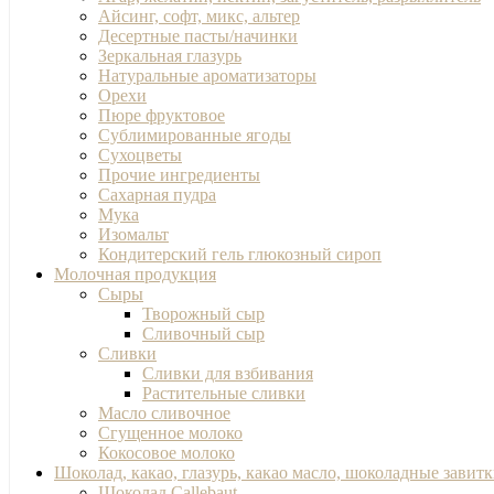
Айсинг, софт, микс, альтер
Десертные пасты/начинки
Зеркальная глазурь
Натуральные ароматизаторы
Орехи
Пюре фруктовое
Сублимированные ягоды
Сухоцветы
Прочие ингредиенты
Сахарная пудра
Мука
Изомальт
Кондитерский гель глюкозный сироп
Молочная продукция
Сыры
Творожный сыр
Сливочный сыр
Сливки
Сливки для взбивания
Растительные сливки
Масло сливочное
Сгущенное молоко
Кокосовое молоко
Шоколад, какао, глазурь, какао масло, шоколадные завит
Шоколад Callebaut