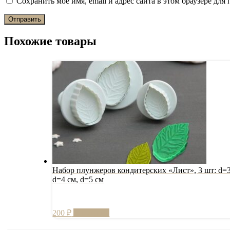
Сохранить моё имя, email и адрес сайта в этом браузере д
Похожие товары
Набор плунжеров кондитерских «Лист», 3 шт: d=3
d=4 см, d=5 см
200
₽
В корзину