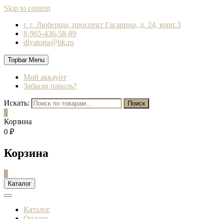
Skip to content
г. г. Люберцы, проспект Гагарина, д. 24, корп.3
8-965-436-58-89
dlyatorta@bk.ru
Topbar Menu
Мой аккаунт
Забыли пароль?
Искать:
Поиск
0
Корзина
0 ₽
Корзина
0
Каталог
Каталог
Оплата