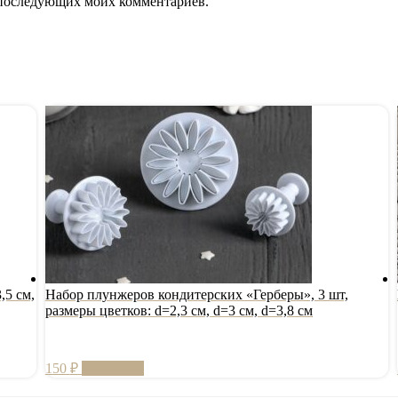
ля последующих моих комментариев.
,5 см,
Набор плунжеров кондитерских «Герберы», 3 шт,
размеры цветков: d=2,3 см, d=3 см, d=3,8 см
150
₽
В корзину