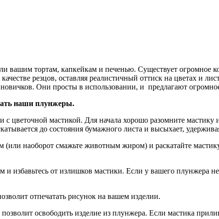
ли вашим тортам, капкейкам и печенью. Существует огромное к
 качестве резцов, оставляя реалистичный оттиск на цветах и ли
 новичков. Они просты в использовании, и предлагают огромно
вать наши плунжеры.
и с цветочной мастикой. Для начала хорошо разомните мастику 
аскатывается до состояния бумажного листа и высыхает, удержива
лом (или наоборот смажьте животным жиром) и раскатайте масти
м и избавьтесь от излишков мастики. Если у вашего плунжера не
позволит отпечатать рисунок на вашем изделии.
позволит освободить изделие из плунжера. Если мастика прилип