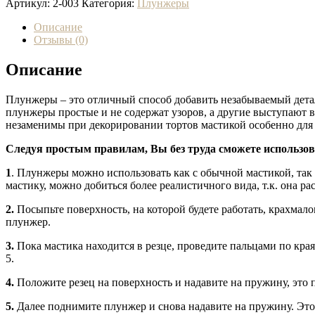
Артикул:
2-003
Категория:
Плунжеры
Описание
Отзывы (0)
Описание
Плунжеры – это отличный способ добавить незабываемый дета
плунжеры простые и не содержат узоров, а другие выступают в
незаменимы при декорировании тортов мастикой особенно для
Следуя простым правилам, Вы без труда сможете использо
1
. Плунжеры можно использовать как с обычной мастикой, так 
мастику, можно добиться более реалистичного вида, т.к. она р
2.
Посыпьте поверхность, на которой будете работать, крахма
плунжер.
3.
Пока мастика находится в резце, проведите пальцами по края
5.
4.
Положите резец на поверхность и надавите на пружину, это 
5.
Далее поднимите плунжер и снова надавите на пружину. Это 