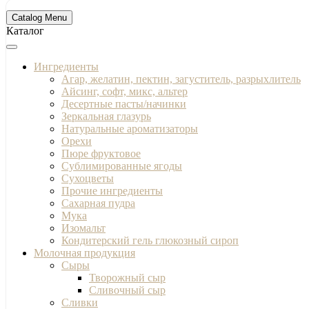
Catalog Menu
Каталог
Ингредиенты
Агар, желатин, пектин, загуститель, разрыхлитель
Айсинг, софт, микс, альтер
Десертные пасты/начинки
Зеркальная глазурь
Натуральные ароматизаторы
Орехи
Пюре фруктовое
Сублимированные ягоды
Сухоцветы
Прочие ингредиенты
Сахарная пудра
Мука
Изомальт
Кондитерский гель глюкозный сироп
Молочная продукция
Сыры
Творожный сыр
Сливочный сыр
Сливки