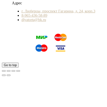
Адрес
г. Люберцы, проспект Гагарина, д. 24, корп.3
8-965-436-58-89
dlyatorta@bk.ru
Go to top