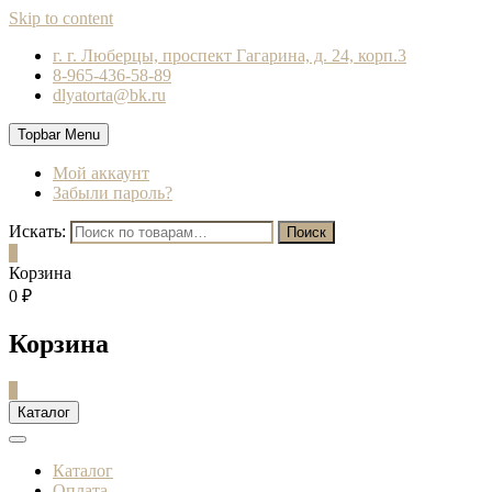
Skip to content
г. г. Люберцы, проспект Гагарина, д. 24, корп.3
8-965-436-58-89
dlyatorta@bk.ru
Topbar Menu
Мой аккаунт
Забыли пароль?
Искать:
Поиск
0
Корзина
0 ₽
Корзина
0
Каталог
Каталог
Оплата