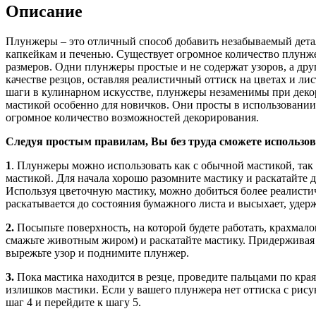
Описание
Плунжеры – это отличный способ добавить незабываемый дета
капкейкам и печенью. Существует огромное количество плунж
размеров. Одни плунжеры простые и не содержат узоров, а др
качестве резцов, оставляя реалистичный оттиск на цветах и ли
шаги в кулинарном искусстве, плунжеры незаменимы при деко
мастикой особенно для новичков. Они просты в использовании
огромное количество возможностей декорирования.
Следуя простым правилам, Вы без труда сможете использо
1
. Плунжеры можно использовать как с обычной мастикой, так
мастикой. Для начала хорошо разомните мастику и раскатайте д
Используя цветочную мастику, можно добиться более реалистичн
раскатывается до состояния бумажного листа и высыхает, удер
2.
Посыпьте поверхность, на которой будете работать, крахмал
смажьте животным жиром) и раскатайте мастику. Придерживая
вырежьте узор и поднимите плунжер.
3.
Пока мастика находится в резце, проведите пальцами по края
излишков мастики. Если у вашего плунжера нет оттиска с рису
шаг 4 и перейдите к шагу 5.