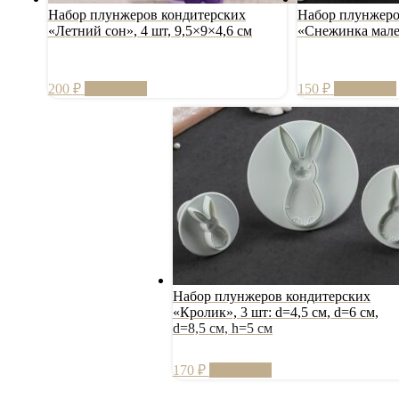
Набор плунжеров кондитерских
Набор плунжеро
«Летний сон», 4 шт, 9,5×9×4,6 см
«Снежинка мале
200
₽
В корзину
150
₽
В корзину
Набор плунжеров кондитерских
«Кролик», 3 шт: d=4,5 см, d=6 см,
d=8,5 см, h=5 см
170
₽
В корзину