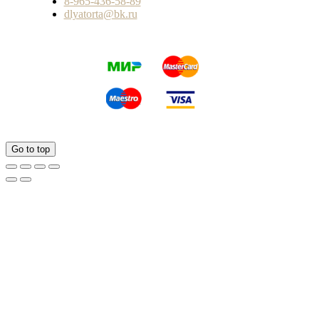
8-965-436-58-89
dlyatorta@bk.ru
Go to top