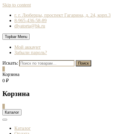
Skip to content
г. г. Люберцы, проспект Гагарина, д. 24, корп.3
8-965-436-58-89
dlyatorta@bk.ru
Topbar Menu
Мой аккаунт
Забыли пароль?
Искать:
Поиск
0
Корзина
0 ₽
Корзина
0
Каталог
Каталог
Оплата