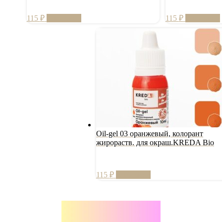
115
₽
В корзину
115
₽
В корзину
Oil-gel 03 оранжевый, колорант
жирораств. для окраш.KREDA Bio
115
₽
В корзину