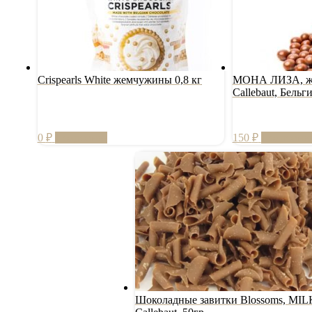
Crispearls White жемчужины 0,8 кг
МОНА ЛИЗА, ж
Callebaut, Бельги
0
₽
Подробнее
150
₽
Подробне
Шоколадные завитки Blossoms, MIL