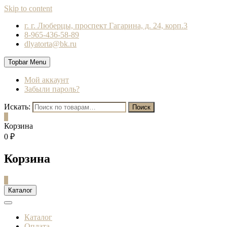
Skip to content
г. г. Люберцы, проспект Гагарина, д. 24, корп.3
8-965-436-58-89
dlyatorta@bk.ru
Topbar Menu
Мой аккаунт
Забыли пароль?
Искать:
Поиск
0
Корзина
0 ₽
Корзина
0
Каталог
Каталог
Оплата