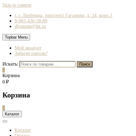
Skip to content
г. г. Люберцы, проспект Гагарина, д. 24, корп.3
8-965-436-58-89
dlyatorta@bk.ru
Topbar Menu
Мой аккаунт
Забыли пароль?
Искать:
Поиск
0
Корзина
0 ₽
Корзина
0
Каталог
Каталог
Оплата