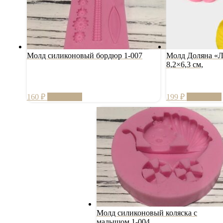
Молд силиконовый бордюр 1-007
Молд Доляна «Л
8,2×6,3 см,
160
₽
В корзину
199
₽
В корзину
Молд силиконовый коляска с
малышом 1-004