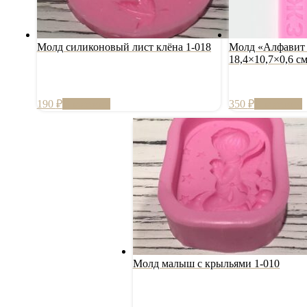
Молд силиконовый лист клёна 1-018
Молд «Алфавит 
18,4×10,7×0,6 с
190
₽
В корзину
350
₽
В корзину
Молд малыш с крыльями 1-010