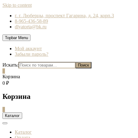
Skip to content
г. г. Люберцы, проспект Гагарина, д. 24, корп.3
8-965-436-58-89
dlyatorta@bk.ru
Topbar Menu
Мой аккаунт
Забыли пароль?
Искать:
Поиск
0
Корзина
0 ₽
Корзина
0
Каталог
Каталог
Оплата