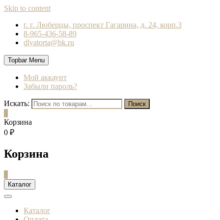
Skip to content
г. г. Люберцы, проспект Гагарина, д. 24, корп.3
8-965-436-58-89
dlyatorta@bk.ru
Topbar Menu
Мой аккаунт
Забыли пароль?
Искать:
Поиск
0
Корзина
0 ₽
Корзина
0
Каталог
Каталог
Оплата