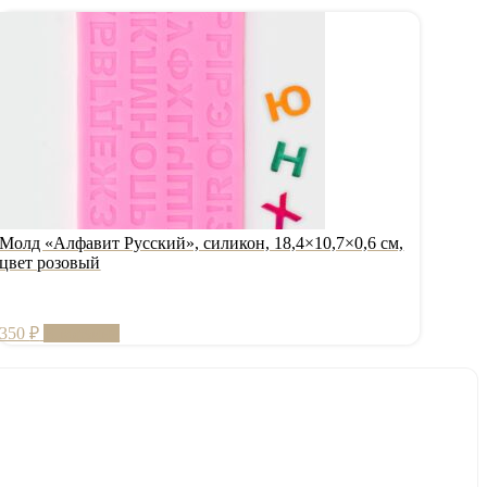
Молд «Алфавит Русский», силикон, 18,4×10,7×0,6 см,
цвет розовый
350
₽
В корзину