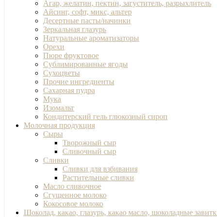
Агар, желатин, пектин, загуститель, разрыхлитель
Айсинг, софт, микс, альтер
Десертные пасты/начинки
Зеркальная глазурь
Натуральные ароматизаторы
Орехи
Пюре фруктовое
Сублимированные ягоды
Сухоцветы
Прочие ингредиенты
Сахарная пудра
Мука
Изомальт
Кондитерский гель глюкозный сироп
Молочная продукция
Сыры
Творожный сыр
Сливочный сыр
Сливки
Сливки для взбивания
Растительные сливки
Масло сливочное
Сгущенное молоко
Кокосовое молоко
Шоколад, какао, глазурь, какао масло, шоколадные завит