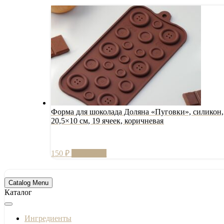
Форма для шоколада Доляна «Пуговки», силикон,
20,5×10 см, 19 ячеек, коричневая
150
₽
В корзину
Catalog Menu
Каталог
Ингредиенты