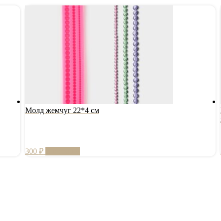
Молд жемчуг 22*4 см
300
₽
В корзину