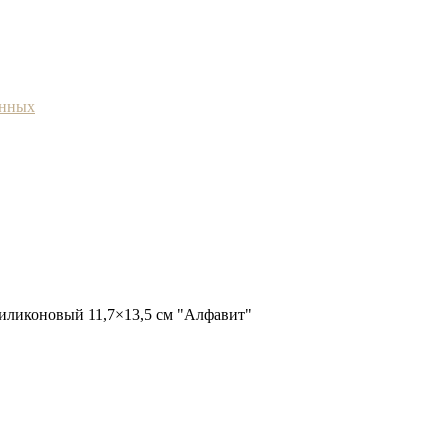
анных
иликоновый 11,7×13,5 см "Алфавит"