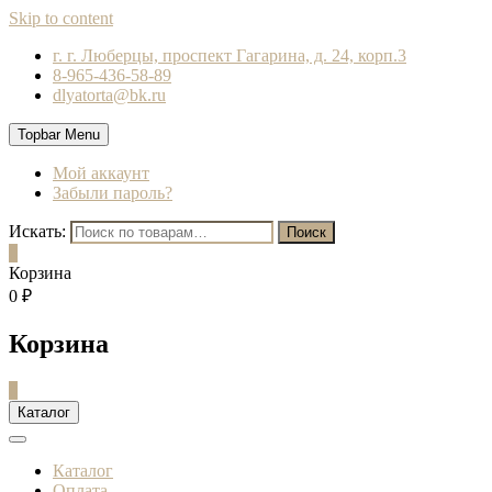
Skip to content
г. г. Люберцы, проспект Гагарина, д. 24, корп.3
8-965-436-58-89
dlyatorta@bk.ru
Topbar Menu
Мой аккаунт
Забыли пароль?
Искать:
Поиск
0
Корзина
0 ₽
Корзина
0
Каталог
Каталог
Оплата