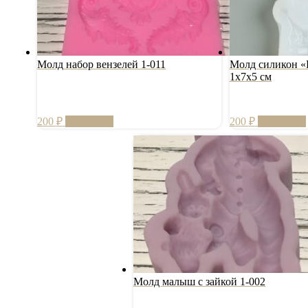
Молд набор вензелей 1-011
Молд силикон «
1х7х5 см
200
₽
В корзину
200
₽
В корзину
Молд малыш с зайкой 1-002