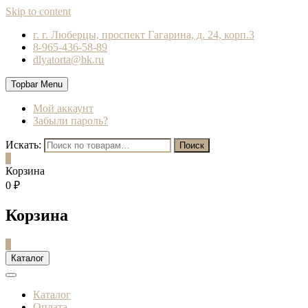
Skip to content
г. г. Люберцы, проспект Гагарина, д. 24, корп.3
8-965-436-58-89
dlyatorta@bk.ru
Topbar Menu
Мой аккаунт
Забыли пароль?
Искать:
Поиск
0
Корзина
0 ₽
Корзина
0
Каталог
Каталог
Оплата