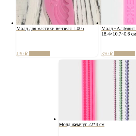
Молд для мастики вензеля 1-005
Молд «Алфавит 
18,4×10,7×0,6 с
130
₽
В корзину
350
₽
В корзину
Молд жемчуг 22*4 см