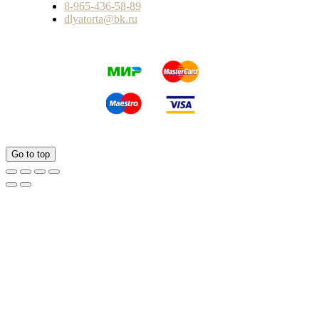
8-965-436-58-89
dlyatorta@bk.ru
Go to top