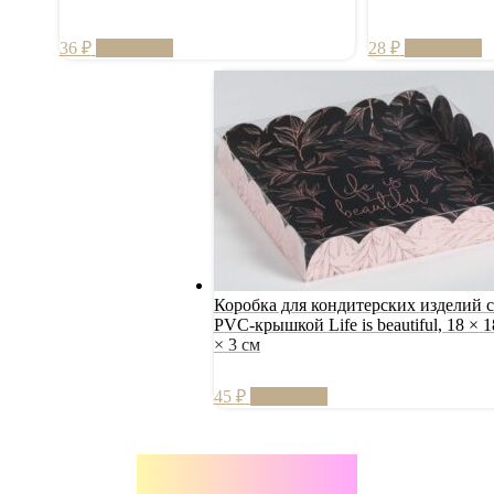
36
₽
В корзину
28
₽
В корзину
Коробка для кондитерских изделий с
PVC-крышкой Life is beautiful, 18 × 1
× 3 см
45
₽
В корзину