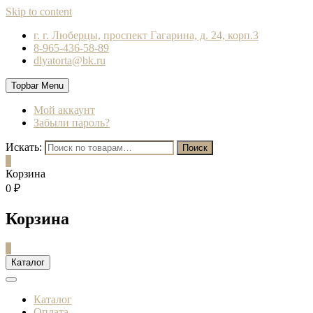
Skip to content
г. г. Люберцы, проспект Гагарина, д. 24, корп.3
8-965-436-58-89
dlyatorta@bk.ru
Topbar Menu
Мой аккаунт
Забыли пароль?
Искать:
Поиск
0
Корзина
0 ₽
Корзина
0
Каталог
Каталог
Оплата