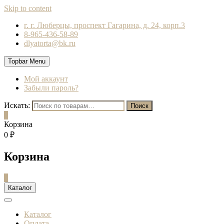
Skip to content
г. г. Люберцы, проспект Гагарина, д. 24, корп.3
8-965-436-58-89
dlyatorta@bk.ru
Topbar Menu
Мой аккаунт
Забыли пароль?
Искать:
Поиск
0
Корзина
0 ₽
Корзина
0
Каталог
Каталог
Оплата