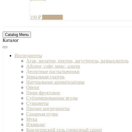
190
₽
В корзину
Catalog Menu
Каталог
Ингредиенты
Агар, желатин, пектин, загуститель, разрыхлитель
Айсинг, софт, микс, альтер
Десертные пасты/начинки
Зеркальная глазурь
Натуральные ароматизаторы
Орехи
Пюре фруктовое
Сублимированные ягоды
Сухоцветы
Прочие ингредиенты
Сахарная пудра
Мука
Изомальт
Кондитерский гель глюкозный сироп