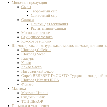
Молочная продукция
Сыры
Творожный сыр
Сливочный сыр
Сливки
Сливки для взбивания
Растительные сливки
Масло сливочное
Сгущенное молоко
Кокосовое молоко
Шоколад, какао, глазурь, какао масло, шоколадные завит
Шоколад Callebaut
Шоколад Sicao
Глазурь
Какао
Какао масло
Натуральный декор
Спрей ВЕЛЬВЕТ Dr.GUSTO Турция шоколадный в
Шоколад Италия IRCA
Фризер
Мастика
Мастика Италия
Сладкий шёлк
ТОП ДЕКОР
Посыпки и украшения