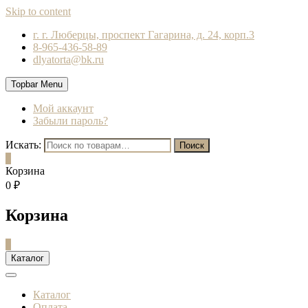
Skip to content
г. г. Люберцы, проспект Гагарина, д. 24, корп.3
8-965-436-58-89
dlyatorta@bk.ru
Topbar Menu
Мой аккаунт
Забыли пароль?
Искать:
Поиск
0
Корзина
0 ₽
Корзина
0
Каталог
Каталог
Оплата