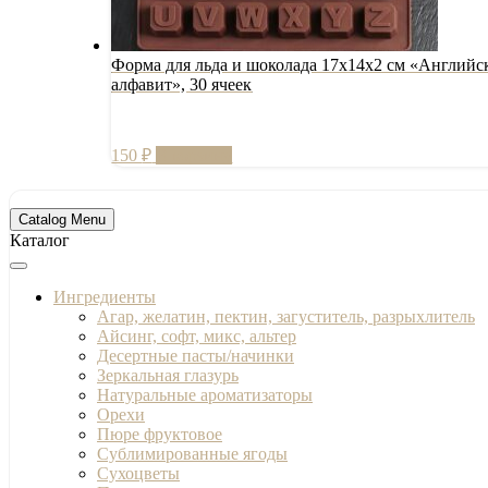
Форма для льда и шоколада 17х14х2 см «Английс
алфавит», 30 ячеек
150
₽
В корзину
Catalog Menu
Каталог
Ингредиенты
Агар, желатин, пектин, загуститель, разрыхлитель
Айсинг, софт, микс, альтер
Десертные пасты/начинки
Зеркальная глазурь
Натуральные ароматизаторы
Орехи
Пюре фруктовое
Сублимированные ягоды
Сухоцветы