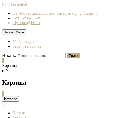
Skip to content
г. г. Люберцы, проспект Гагарина, д. 24, корп.3
8-965-436-58-89
dlyatorta@bk.ru
Topbar Menu
Мой аккаунт
Забыли пароль?
Искать:
Поиск
0
Корзина
0 ₽
Корзина
0
Каталог
Каталог
Оплата