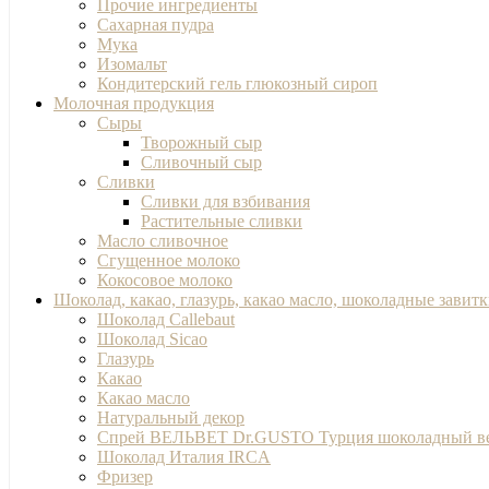
Прочие ингредиенты
Сахарная пудра
Мука
Изомальт
Кондитерский гель глюкозный сироп
Молочная продукция
Сыры
Творожный сыр
Сливочный сыр
Сливки
Сливки для взбивания
Растительные сливки
Масло сливочное
Сгущенное молоко
Кокосовое молоко
Шоколад, какао, глазурь, какао масло, шоколадные завит
Шоколад Callebaut
Шоколад Sicao
Глазурь
Какао
Какао масло
Натуральный декор
Спрей ВЕЛЬВЕТ Dr.GUSTO Турция шоколадный в
Шоколад Италия IRCA
Фризер