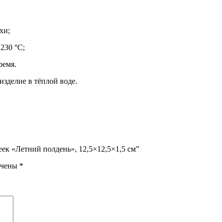
хи;
230 °C;
ремя.
зделие в тёплой воде.
еек «Летний полдень», 12,5×12,5×1,5 см”
ечены
*