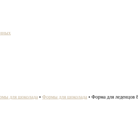
анных
рмы для шоколада
•
Формы для шоколада
•
Форма для леденцов 8