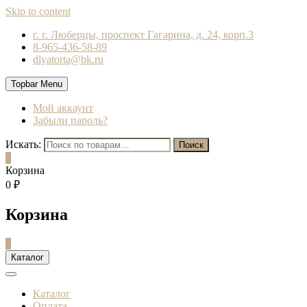
Skip to content
г. г. Люберцы, проспект Гагарина, д. 24, корп.3
8-965-436-58-89
dlyatorta@bk.ru
Topbar Menu
Мой аккаунт
Забыли пароль?
Искать:
Поиск
0
Корзина
0 ₽
Корзина
0
Каталог
Каталог
Оплата