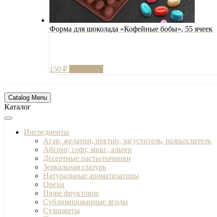
Форма для шоколада «Кофейные бобы», 55 ячеек
150
₽
В корзину
Catalog Menu
Каталог
Ингредиенты
Агар, желатин, пектин, загуститель, разрыхлитель
Айсинг, софт, микс, альтер
Десертные пасты/начинки
Зеркальная глазурь
Натуральные ароматизаторы
Орехи
Пюре фруктовое
Сублимированные ягоды
Сухоцветы