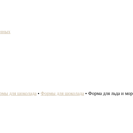
анных
рмы для шоколада
•
Формы для шоколада
•
Форма для льда и мор