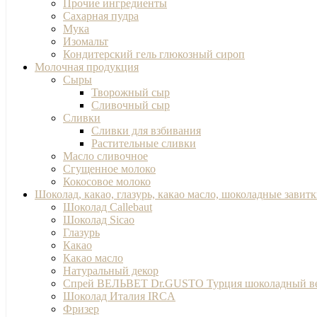
Прочие ингредиенты
Сахарная пудра
Мука
Изомальт
Кондитерский гель глюкозный сироп
Молочная продукция
Сыры
Творожный сыр
Сливочный сыр
Сливки
Сливки для взбивания
Растительные сливки
Масло сливочное
Сгущенное молоко
Кокосовое молоко
Шоколад, какао, глазурь, какао масло, шоколадные завит
Шоколад Callebaut
Шоколад Sicao
Глазурь
Какао
Какао масло
Натуральный декор
Спрей ВЕЛЬВЕТ Dr.GUSTO Турция шоколадный в
Шоколад Италия IRCA
Фризер