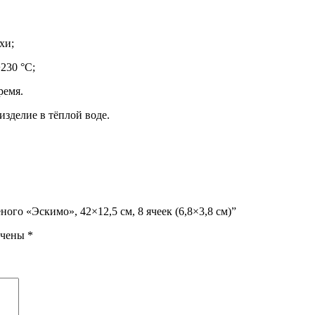
хи;
230 °C;
ремя.
зделие в тёплой воде.
ого «Эскимо», 42×12,5 см, 8 ячеек (6,8×3,8 см)”
ечены
*