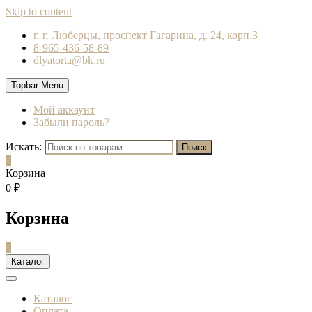
Skip to content
г. г. Люберцы, проспект Гагарина, д. 24, корп.3
8-965-436-58-89
dlyatorta@bk.ru
Topbar Menu
Мой аккаунт
Забыли пароль?
Искать:
Поиск
0
Корзина
0 ₽
Корзина
0
Каталог
Каталог
Оплата