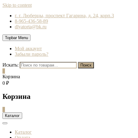
Skip to content
г. г. Люберцы, проспект Гагарина, д. 24, корп.3
8-965-436-58-89
dlyatorta@bk.ru
Topbar Menu
Мой аккаунт
Забыли пароль?
Искать:
Поиск
0
Корзина
0 ₽
Корзина
0
Каталог
Каталог
Оплата